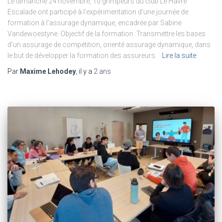
Le dimanche 24 novembre, 10 grimpeurs du club Le Havre
Escalade ont participé à l’expérimentation d’une journée de
formation à l’assurage dynamique, encadrée par Sabine
Vandewoestyne. Objectif de la formation :Transmettre les bases
d’un assurage de compétition, orienté assurage dynamique, dans
le but de développer la formation des assureurs.
Lire la suite
Par
Maxime Lehodey
, il y a
2 ans