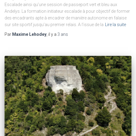
Escalade ainsi qu’une session de passeport vert et bleu aux
Andelys. La formation initiateur escalade à pour objectif de former
des encadrants apte à encadrer de manière autonome en falaise
sur site sportif jusqu’au premier relais. A l’issue de la
Lire la suite
Par
Maxime Lehodey
, il y a
3 ans