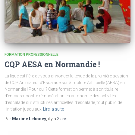
FORMATION PROFESSIONNELLE
CQP AESA en Normandie !
La ligue est fière de vous annoncer la tenue de la première session
de CQP Animateur d’Escalade sur Structure Artificielle (AESA) en
Normandie ! Pour qui ? Cette formation permet à son titulaire
d’encadrer contre rémunération en autonomie des activités
d’escalade sur structures artificielles d’escalade, tout public de
l’initiation jusqu’aux
Lire la suite
Par
Maxime Lehodey
, il y a
3 ans