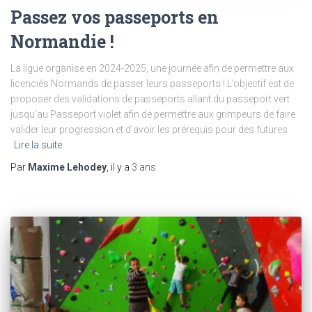
Passez vos passeports en
Normandie !
La ligue organise en 2024-2025, une journée afin de permettre aux
licenciés Normands de passer leurs passeports ! L’objectif est de
proposer des validations de passeports allant du passeport vert
jusqu’au Passeport violet afin de permettre aux grimpeurs de faire
valider leur progression et d’avoir les prérequis pour des futures
Lire la suite
Par
Maxime Lehodey
, il y a
3 ans