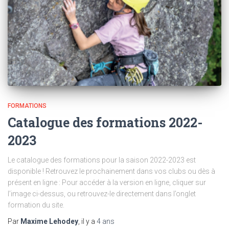
FORMATIONS
Catalogue des formations 2022-
2023
Le catalogue des formations pour la saison 2022-2023 est
disponible ! Retrouvez le prochainement dans vos clubs ou dès à
présent en ligne : Pour accéder à la version en ligne, cliquer sur
l’image ci-dessus, ou retrouvez-le directement dans l’onglet
formation du site.
Par
Maxime Lehodey
, il y a
4 ans