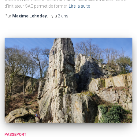
d’initiateur SAE permet de former
Lire la suite
Par
Maxime Lehodey
, il y a
2 ans
PASSEPORT