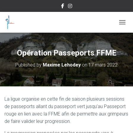
OUVRI
Opération Passeports FFME
Published by
Maxime Lehodey
on
17 mars 2022
La ligue organise en cette fin de saison plusieurs sessions
de passeports allant du passeport vert jusqu’au Passeport
rouge en lien avec la FFME afin de permettre aux grimpeurs
de faire valider leur progression.