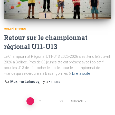
COMPÉTITIONS
Retour sur le championnat
régional U11-U13
Le Championnat Régional U11-U13 2025-2026 s’est tenu le 26 avril
2026 a Bolbec. Près de 80 jeunes étaient présent avec l’objectif
pour les U13 de décrocher leur billet pour le championnat de
France qui se déroulera à Besançon, les 6
Lire la suite
Par
Maxime Lehodey
, il y a
3 mois
Pagination
1
2
…
29
SUIVANT
des