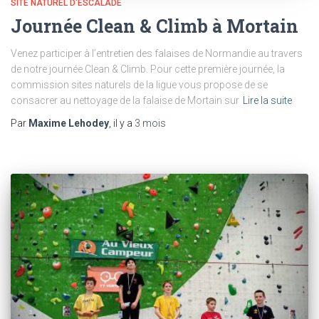
SITE NATUREL D'ESCALADE
Journée Clean & Climb à Mortain
Venez participer à l’entretien des falaises de Normandie au travers
de notre journée Clean & Climb. Pour cette première journée, la
commission sites naturels de la ligue vous propose de se
consacrer au nettoyage de la falaise de Mortain sur
Lire la suite
Par
Maxime Lehodey
, il y a
3 mois