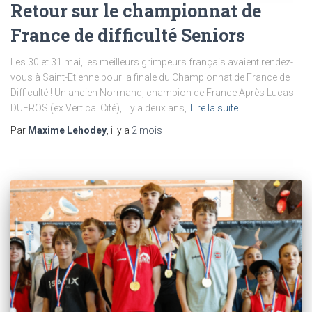
Retour sur le championnat de
France de difficulté Seniors
Les 30 et 31 mai, les meilleurs grimpeurs français avaient rendez-
vous à Saint-Etienne pour la finale du Championnat de France de
Difficulté ! Un ancien Normand, champion de France Après Lucas
DUFROS (ex Vertical Cité), il y a deux ans,
Lire la suite
Par
Maxime Lehodey
, il y a
2 mois