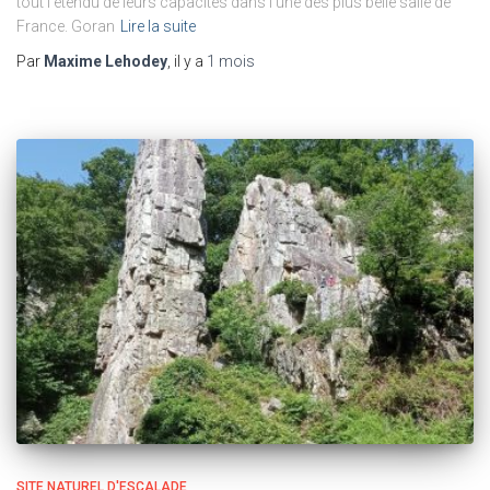
tout l’étendu de leurs capacités dans l’une des plus belle salle de
France. Goran
Lire la suite
Par
Maxime Lehodey
, il y a
1 mois
SITE NATUREL D'ESCALADE