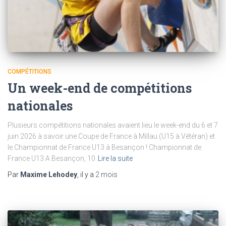
COMPÉTITIONS
Un week-end de compétitions
nationales
Plusieurs compétitions nationales avaient lieu le week-end du 6 et 7
juin 2026 à savoir une Coupe de France à Millau (U15 à Vétéran) et
le Championnat de France U13 à Besançon ! Championnat de
France U13 A Besançon, 10
Lire la suite
Par
Maxime Lehodey
, il y a
2 mois