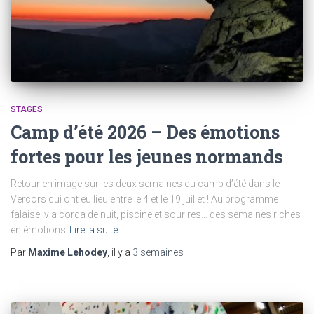
STAGES
Camp d’été 2026 – Des émotions
fortes pour les jeunes normands
Retour en image sur les deux semaines du camp d’été dans le
Vercors qui ont eu lieu entre le 4 et le 19 juillet ! Au programme
falaise, via corda de nuit, piscine et sourires… des semaines riches
en émotions
Lire la suite
Par
Maxime Lehodey
, il y a
3 semaines