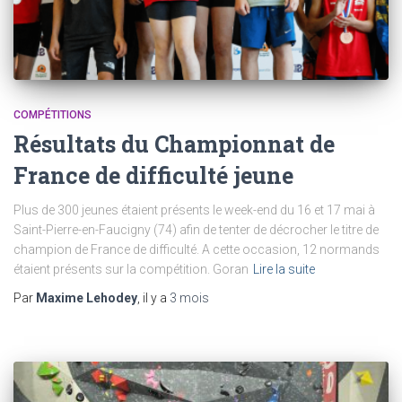
COMPÉTITIONS
Résultats du Championnat de
France de difficulté jeune
Plus de 300 jeunes étaient présents le week-end du 16 et 17 mai à
Saint-Pierre-en-Faucigny (74) afin de tenter de décrocher le titre de
champion de France de difficulté. A cette occasion, 12 normands
étaient présents sur la compétition. Goran
Lire la suite
Par
Maxime Lehodey
, il y a
3 mois