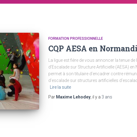
FORMATION PROFESSIONNELLE
CQP AESA en Normandie
La ligue est fière de vous annoncer la tenue d
d’Escalade sur Structure Artificielle (AESA) en
permet à son titulaire d’encadrer contre rémun
d’escalade sur structures artificielles d’escalade
Lire la suite
Par
Maxime Lehodey
, il y a
3 ans