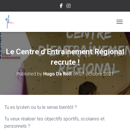
OUVRI
Le Centre d’Entraînement Régional
recrute !
Published by
Hugo Da Roit
on
27 octobre 2021
Tu es lycéen ou tu le seras bientôt ?
Tu veux réaliser tes objectifs sportifs, scolaires et
personnels ?