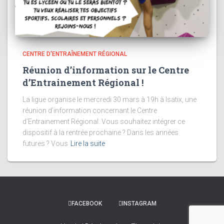
CENTRE D'ENTRAÎNEMENT RÉGIONAL
Réunion d’information sur le Centre
d’Entrainement Régional !
La ligue organise le mercredi 30 mars à 19h à Isatix, une
réunion d’information concernant le Centre
d’Entrainement Régional. Vous souhaitez intégrer ce
dispositif à la rentrée prochaine ? Dans les années
futures ? Vous
Lire la suite
FACEBOOK
INSTAGRAM