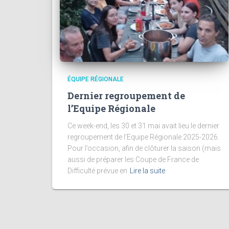
ÉQUIPE RÉGIONALE
Dernier regroupement de
l’Equipe Régionale
Ce week-end, les 30 et 31 mai avait lieu le dernier
regroupement de l’Equipe Régionale 2025-2026.
Pour l’occasion, afin de clôturer la saison (mais
aussi de préparer les Coupe de France de
Difficulté prévue en
Lire la suite