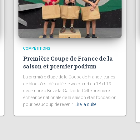
COMPÉTITIONS
Première Coupe de France de la
saison et premier podium
La première étape de la Coupe de France jeunes
de bloc s’est déroulée le week-end du 18 et 19
décembre à Brive-la-Gaillarde. Cette première
échéance nationale de la saison était l’occasion
pour beaucoup de revenir
Lire la suite