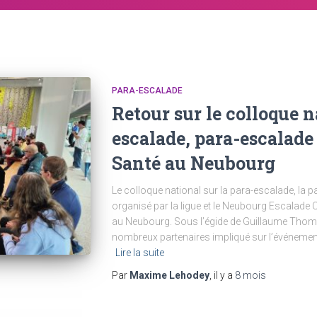
PARA-ESCALADE
Retour sur le colloque n
escalade, para-escalade
Santé au Neubourg
Le colloque national sur la para-escalade, la 
organisé par la ligue et le Neubourg Escalade 
au Neubourg. Sous l’égide de Guillaume Tho
nombreux partenaires impliqué sur l’événement 
Lire la suite
Par
Maxime Lehodey
, il y a
8 mois