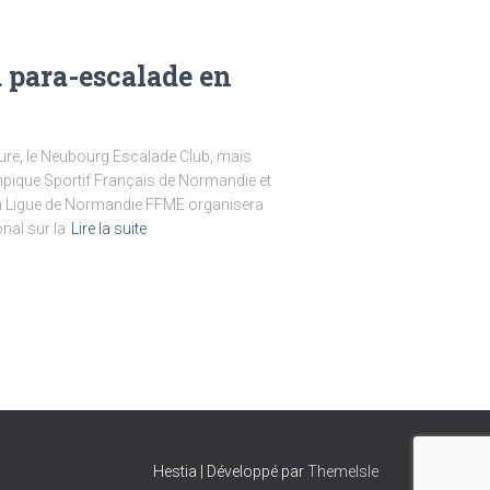
a para-escalade en
’Eure, le Neubourg Escalade Club, mais
mpique Sportif Français de Normandie et
a Ligue de Normandie FFME organisera
nal sur la
Lire la suite
Hestia | Développé par
ThemeIsle