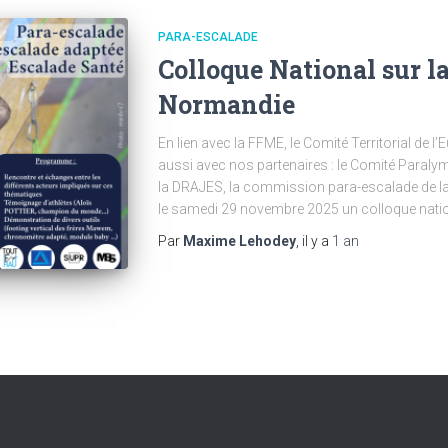
PARA-ESCALADE
Colloque National sur l
Normandie
En lien avec la FFME, le Comité Territorial de l
aussi avec nos partenaires : le Comité Paraly
la DRAJES, la commission para-escalade de l
le samedi 29 novembre 2025 un colloque natio
Par
Maxime Lehodey
, il y a
1 an