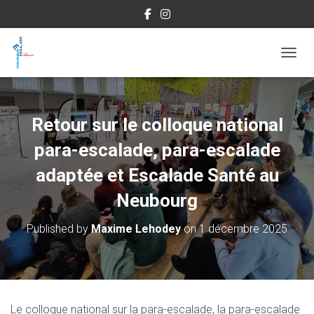
OUVRI
Retour sur le colloque national
para-escalade, para-escalade
adaptée et Escalade Santé au
Neubourg
Published by
Maxime Lehodey
on
1 décembre 2025
Le colloque national sur la para-escalade, la para-escalade