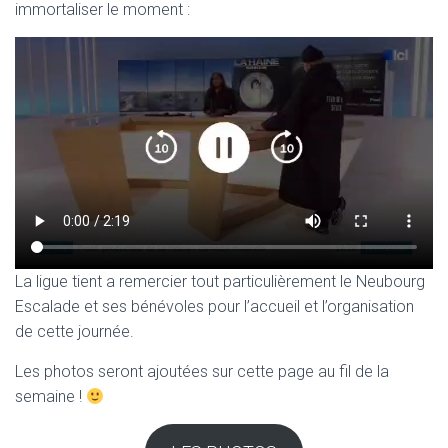
immortaliser le moment :
La ligue tient a remercier tout particulièrement le Neubourg
Escalade et ses bénévoles pour l’accueil et l’organisation
de cette journée.
Les photos seront ajoutées sur cette page au fil de la
semaine !