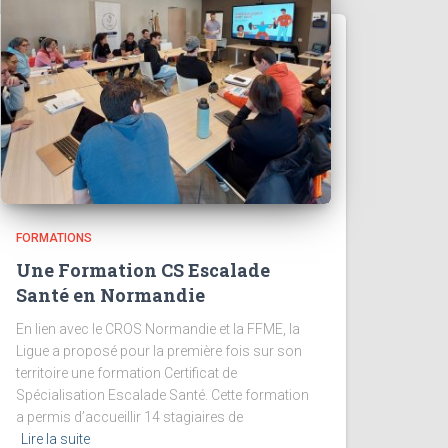
FORMATIONS
Une Formation CS Escalade
Santé en Normandie
En lien avec le CROS Normandie et la FFME, la
Ligue a proposé pour la première fois sur son
territoire une formation Certificat de
Spécialisation Escalade Santé. Cette formation
a permis d’accueillir 14 stagiaires de
Lire la suite