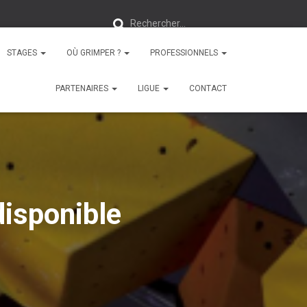
R
Rechercher…
e
c
h
e
STAGES
OÙ GRIMPER ?
PROFESSIONNELS
r
c
h
PARTENAIRES
LIGUE
CONTACT
e
r
:
disponible