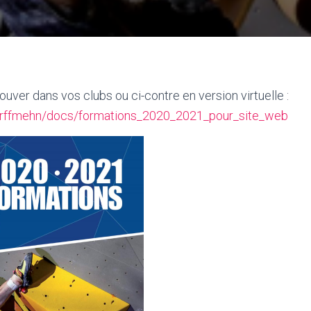
ouver dans vos clubs ou ci-contre en version virtuelle :
/crffmehn/docs/formations_2020_2021_pour_site_web