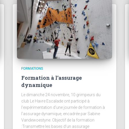
FORMATIONS
Formation à l’assurage
dynamique
Le dimanche 24 novembre, 10 grimpeurs du
club Le Havre Escalade ont participé à
l’expérimentation d’une journée de formation à
l’assurage dynamique, encadrée par Sabine
Vandewoestyne. Objectif de la formation
:Transmettre les bases d’un assurage