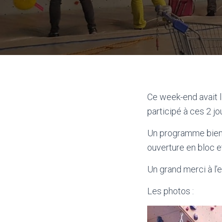
Ce week-end avait l
participé à ces 2 j
Un programme bien c
ouverture en bloc e
Un grand merci à l’
Les photos :