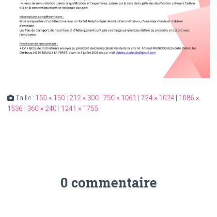
Taille :
150 × 150
|
212 × 300
|
750 × 1061
|
724 × 1024
|
1086 ×
1536
|
360 × 240
|
1241 × 1755
0 commentaire