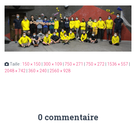
Taille :
150 × 150
|
300 × 109
|
750 × 271
|
750 × 272
|
1536 × 557
|
2048 × 742
|
360 × 240
|
2560 × 928
0 commentaire