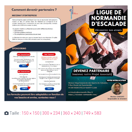
Taille :
150 × 150
|
300 × 234
|
360 × 240
|
749 × 583