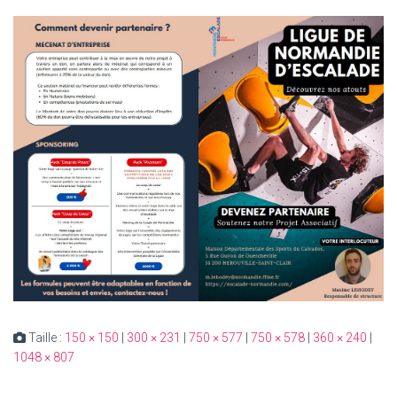
Taille :
150 × 150
|
300 × 231
|
750 × 577
|
750 × 578
|
360 × 240
|
1048 × 807