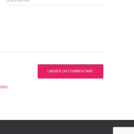
Site internet
itées
.