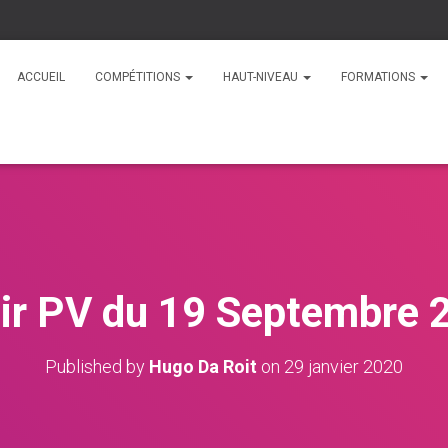
ACCUEIL
COMPÉTITIONS
HAUT-NIVEAU
FORMATIONS
ir PV du 19 Septembre 
Published by
Hugo Da Roit
on
29 janvier 2020