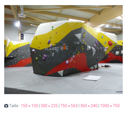
Taille :
150 × 150
|
300 × 225
|
750 × 563
|
360 × 240
|
1000 × 750