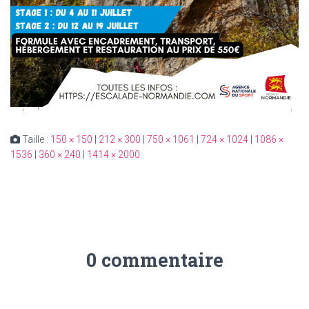
Taille :
150 × 150
|
212 × 300
|
750 × 1061
|
724 × 1024
|
1086 ×
1536
|
360 × 240
|
1414 × 2000
0 commentaire