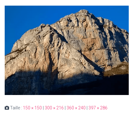
Taille :
150 × 150
|
300 × 216
|
360 × 240
|
397 × 286