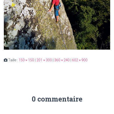
Taille :
150 × 150
|
201 × 300
|
360 × 240
|
602 × 900
0 commentaire