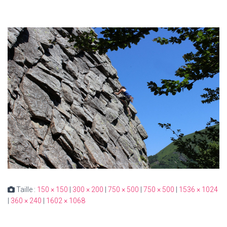
Taille :
150 × 150
|
300 × 200
|
750 × 500
|
750 × 500
|
1536 × 1024
|
360 × 240
|
1602 × 1068