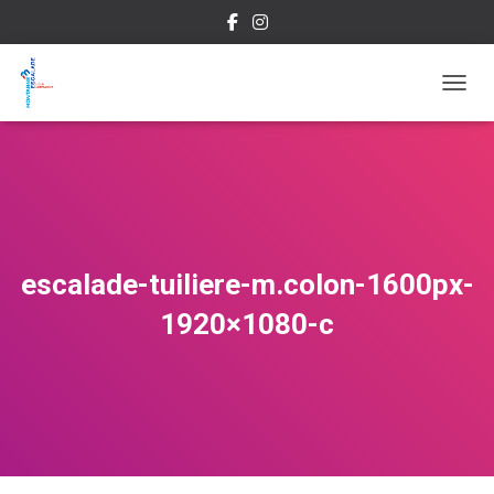
OUVRI
escalade-tuiliere-m.colon-1600px-
1920×1080-c