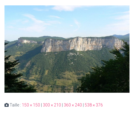
Taille :
150 × 150
|
300 × 210
|
360 × 240
|
538 × 376