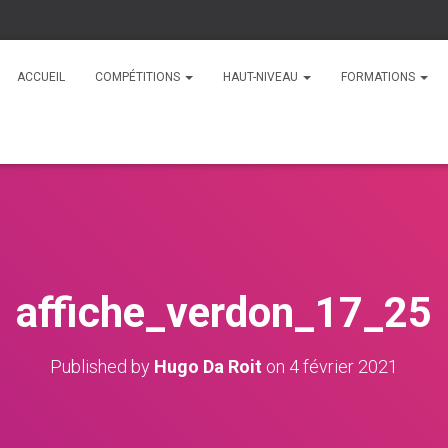
ACCUEIL
COMPÉTITIONS
HAUT-NIVEAU
FORMATIONS
affiche_verdon_17_25
Published by
Hugo Da Roit
on
4 février 2021