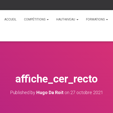
ACCUEIL
COMPÉTITIONS
HAUT-NIVEAU
FORMATIONS
affiche_cer_recto
Published by
Hugo Da Roit
on
27 octobre 2021