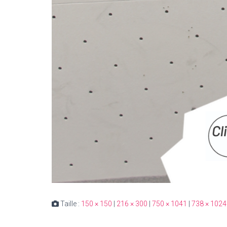
Taille :
150 × 150
|
216 × 300
|
750 × 1041
|
738 × 1024