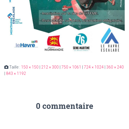
Taille :
150 × 150
|
212 × 300
|
750 × 1061
|
724 × 1024
|
360 × 240
|
843 × 1192
0 commentaire