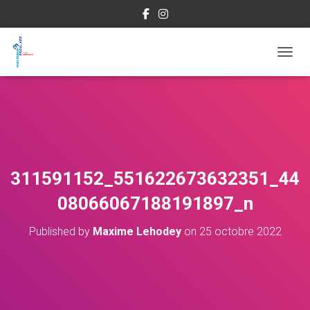
OUVRI
311591152_551622673632351_44
08066067188191897_n
Published by
Maxime Lehodey
on
25 octobre 2022