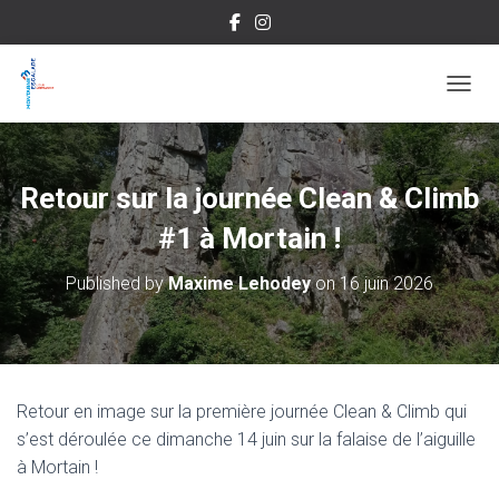
OUVRI
Retour sur la journée Clean & Climb
#1 à Mortain !
Published by
Maxime Lehodey
on
16 juin 2026
Retour en image sur la première journée Clean & Climb qui
s’est déroulée ce dimanche 14 juin sur la falaise de l’aiguille
à Mortain !