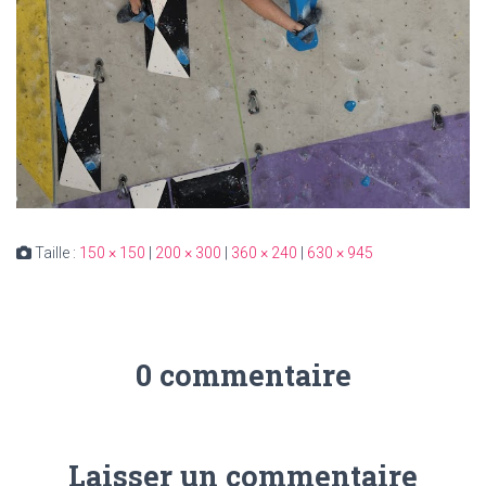
Taille :
150 × 150
|
200 × 300
|
360 × 240
|
630 × 945
0 commentaire
Laisser un commentaire