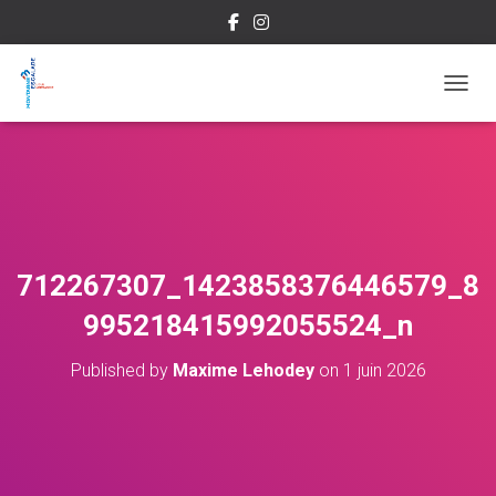
OUVRI
712267307_1423858376446579_8
995218415992055524_n
Published by
Maxime Lehodey
on
1 juin 2026