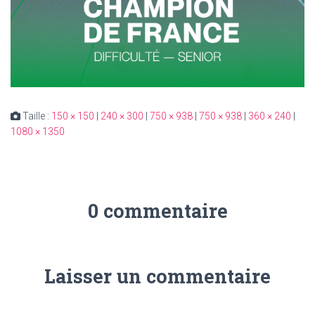
Taille :
150 × 150
|
240 × 300
|
750 × 938
|
750 × 938
|
360 × 240
|
1080 × 1350
0 commentaire
Laisser un commentaire