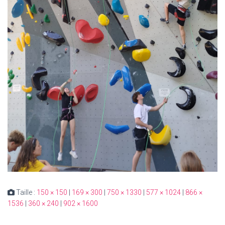
Taille :
150 × 150
|
169 × 300
|
750 × 1330
|
577 × 1024
|
866 ×
1536
|
360 × 240
|
902 × 1600