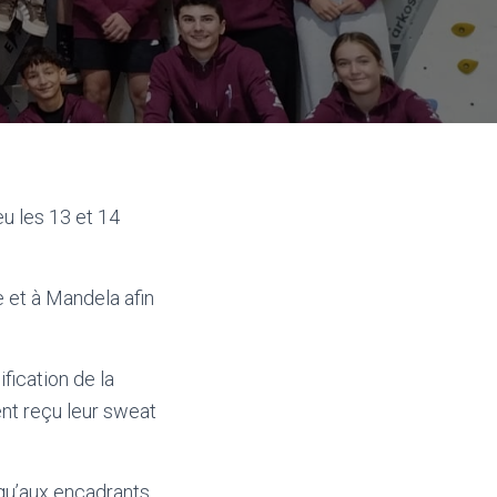
eu les 13 et 14
 et à Mandela afin
fication de la
ent reçu leur sweat
 qu’aux encadrants