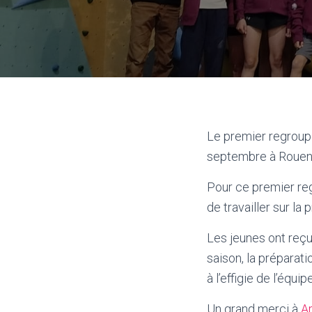
Le premier regroupe
septembre à Rouen
Pour ce premier reg
de travailler sur l
Les jeunes ont reçu 
saison, la préparat
à l’effigie de l’équip
Un grand merci à
A