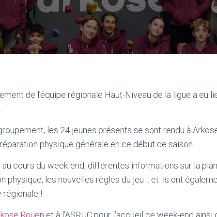
ment de l’équipe régionale Haut-Niveau de la ligue a eu li
.
roupement, les 24 jeunes présents se sont rendu à Arkose
a préparation physique générale en ce début de saison.
au cours du week-end, différentes informations sur la plani
ion physique, les nouvelles règles du jeu… et ils ont égalem
e régionale !
rkose Rouen
et à l’ASRUC pour l’accueil ce week-end ainsi