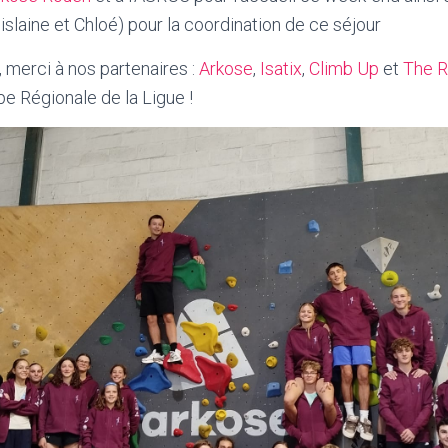
islaine et Chloé) pour la coordination de ce séjour
 merci à nos partenaires :
Arkose
,
Isatix
,
Climb Up
et
The R
ipe Régionale de la Ligue !