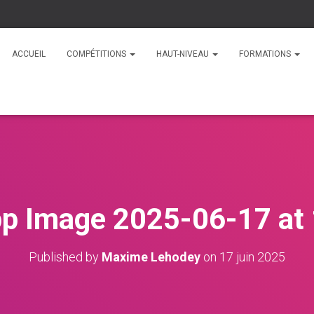
ACCUEIL
COMPÉTITIONS
HAUT-NIVEAU
FORMATIONS
p Image 2025-06-17 at 
Published by
Maxime Lehodey
on
17 juin 2025