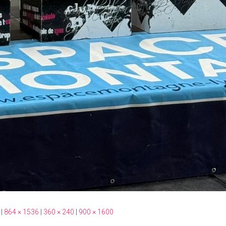
|
864 × 1536
|
360 × 240
|
900 × 1600