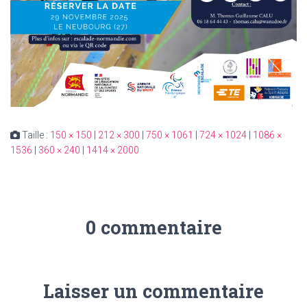
Taille :
150 × 150
|
212 × 300
|
750 × 1061
|
724 × 1024
|
1086 ×
1536
|
360 × 240
|
1414 × 2000
0 commentaire
Laisser un commentaire