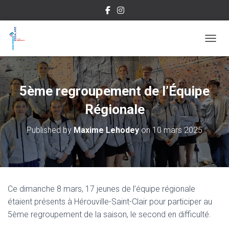
OUVRI
5ème regroupement de l’Équipe
Régionale
Published by
Maxime Lehodey
on
10 mars 2025
Ce dimanche 8 mars, 17 jeunes de l’équipe régionale
étaient présents à Hérouville-Saint-Clair pour participer au
5ème regroupement de la saison, le second en difficulté.