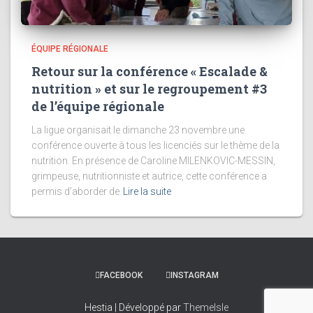
ÉQUIPE RÉGIONALE
Retour sur la conférence « Escalade &
nutrition » et sur le regroupement #3
de l’équipe régionale
La ligue organisait le dimanche 23 novembre une
conférence ouverte à tous les licenciés sur le thème de la
nutrition. En présence de Caroline MILENKOVIC-MESSIN,
grimpeuse, nutritionniste et autrice, cette conférence a
permis d’aborder de
Lire la suite
FACEBOOK
INSTAGRAM
Hestia | Développé par
ThemeIsle