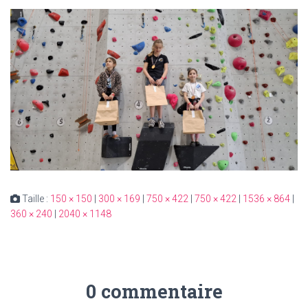
Taille :
150 × 150
|
300 × 169
|
750 × 422
|
750 × 422
|
1536 × 864
|
360 × 240
|
2040 × 1148
0 commentaire