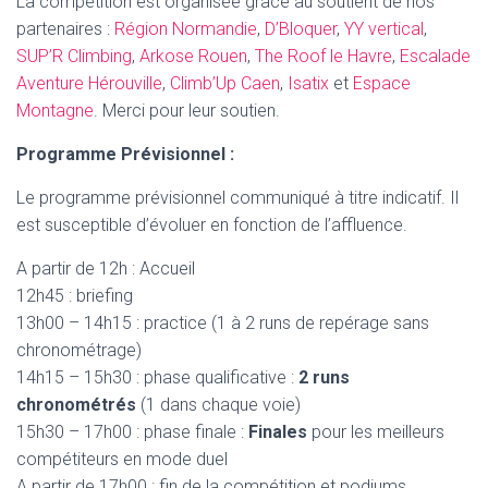
La compétition est organisée grâce au soutient de nos
partenaires :
Région Normandie
,
D’Bloquer
,
YY vertical
,
SUP’R Climbing
,
Arkose Rouen
,
The Roof le Havre
,
Escalade
Aventure Hérouville
,
Climb’Up Caen
,
Isatix
et
Espace
Montagne
. Merci pour leur soutien.
Programme Prévisionnel :
Le programme prévisionnel communiqué à titre indicatif. Il
est susceptible d’évoluer en fonction de l’affluence.
A partir de 12h : Accueil
12h45 : briefing
13h00 – 14h15 : practice (1 à 2 runs de repérage sans
chronométrage)
14h15 – 15h30 : phase qualificative :
2 runs
chronométrés
(1 dans chaque voie)
15h30 – 17h00 : phase finale :
Finales
pour les meilleurs
compétiteurs en mode duel
A partir de 17h00 : fin de la compétition et podiums