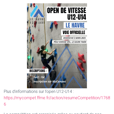
Plus d’informations sur l’open U12-U14 :
https://mycompet.ffme.fr//action/resumeCompetition/1768
6