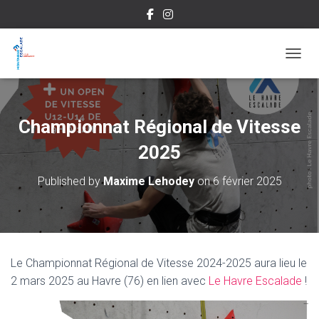
OUVRI
Championnat Régional de Vitesse
2025
Published by
Maxime Lehodey
on
6 février 2025
Le Championnat Régional de Vitesse 2024-2025 aura lieu le
2 mars 2025 au Havre (76) en lien avec
Le Havre Escalade
!