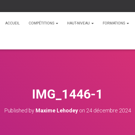
ACCUEIL
COMPÉTITIONS
HAUT-NIVEAU
FORMATIONS
IMG_1446-1
Published by
Maxime Lehodey
on
24 décembre 2024