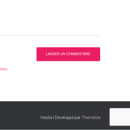
itées
.
Hestia | Développé par
ThemeIsle