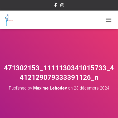
OUVRI
471302153_1111130341015733_4
412129079333391126_n
Published by
Maxime Lehodey
on
23 décembre 2024