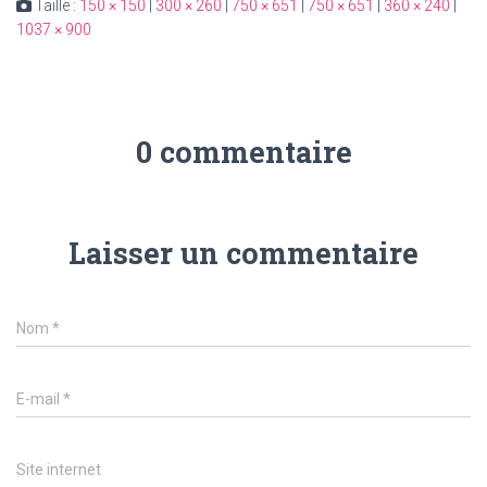
Taille :
150 × 150
|
300 × 260
|
750 × 651
|
750 × 651
|
360 × 240
|
1037 × 900
0 commentaire
Laisser un commentaire
Nom
*
E-mail
*
Site internet