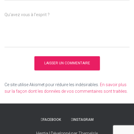
Qu’avez vous à l’esprit ?
Ce site utilise Akismet pour réduire les indésirables.
En savoir plus
sur la façon dont les données de vos commentaires sont traitées
.
FACEBOOK
INSTAGRAM
Hestia | Développé par
ThemeIsle