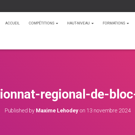
ACCUEIL
COMPÉTITIONS
HAUT-NIVEAU
FORMATIONS
onnat-regional-de-blo
Published by
Maxime Lehodey
on
13 novembre 2024