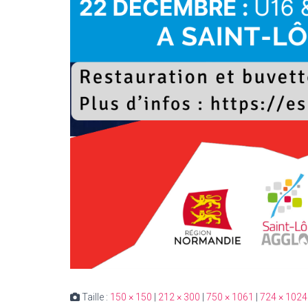
Taille :
150 × 150
|
212 × 300
|
750 × 1061
|
724 × 1024