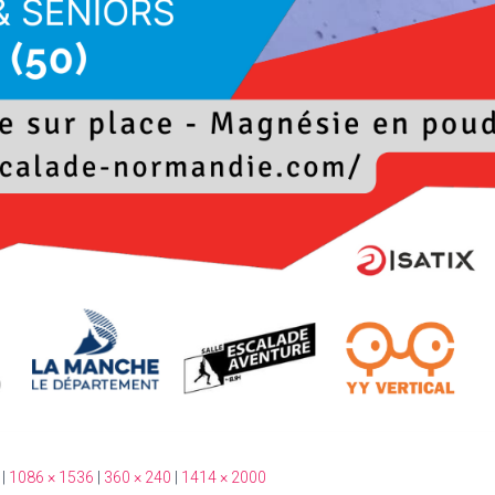
|
1086 × 1536
|
360 × 240
|
1414 × 2000