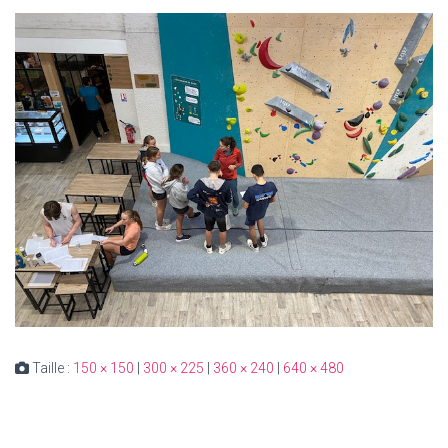
Taille :
150 × 150
|
300 × 225
|
360 × 240
|
640 × 480