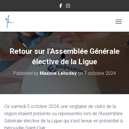
OUVRI
Retour sur l’Assemblée Générale
élective de la Ligue
Published by
Maxime Lehodey
on
7 octobre 2024
Ce samedi 5 octobre 2024, une vingtaine de clubs de la
région étaient présents ou représentés lors de l’Assemblée
Générale élective de la Ligue qui s’est tenue en présentiel à
Hérouville-Saint-Clair