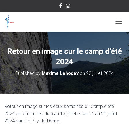
OUVRI
Retour en image sur le camp d’été
2024
Published by
Maxime Lehodey
on
22 juillet 2024
Retour en image sur les deux semaines du Camp d’été
2024 qui ont eu lieu du 6 au 13 juillet et du 14 au 21 juillet
2024 dans le Puy-de-Dôme.