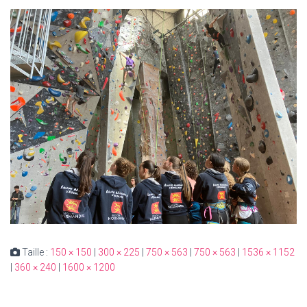
Taille :
150 × 150
|
300 × 225
|
750 × 563
|
750 × 563
|
1536 × 1152
|
360 × 240
|
1600 × 1200