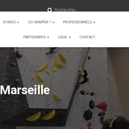
R
Rechercher…
e
c
h
e
STAGES
OÙ GRIMPER ?
PROFESSIONNELS
r
c
h
PARTENAIRES
LIGUE
CONTACT
e
r
:
 Marseille