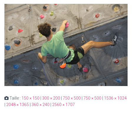
Taille :
150 × 150
|
300 × 200
|
750 × 500
|
750 × 500
|
1536 × 1024
|
2048 × 1365
|
360 × 240
|
2560 × 1707