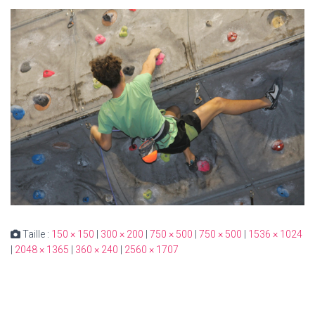
Taille :
150 × 150
|
300 × 200
|
750 × 500
|
750 × 500
|
1536 × 1024
|
2048 × 1365
|
360 × 240
|
2560 × 1707