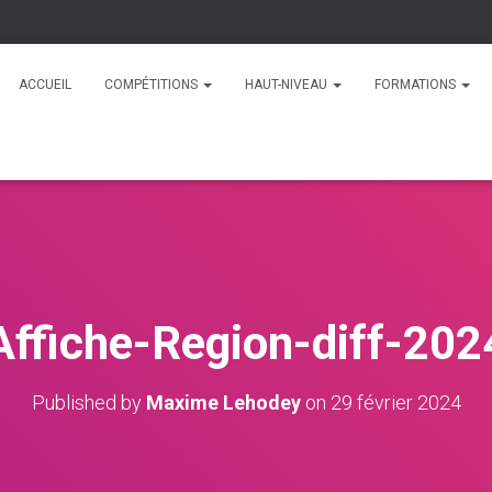
ACCUEIL
COMPÉTITIONS
HAUT-NIVEAU
FORMATIONS
Affiche-Region-diff-202
Published by
Maxime Lehodey
on
29 février 2024