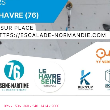
|
1086 × 1536
|
360 × 240
|
1414 × 2000