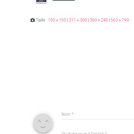
Taille :
150 × 150
|
211 × 300
|
360 × 240
|
563 × 799
Nom
*
Qu’avez vous à l’esprit ?