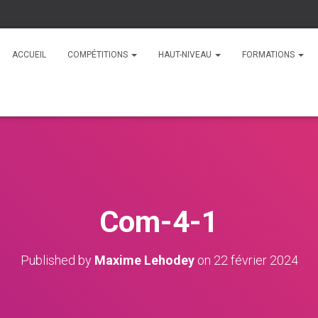
ACCUEIL
COMPÉTITIONS
HAUT-NIVEAU
FORMATIONS
Com-4-1
Published by
Maxime Lehodey
on
22 février 2024