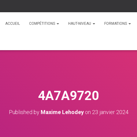
ACCUEIL
COMPÉTITIONS
HAUT-NIVEAU
FORMATIONS
4A7A9720
Published by
Maxime Lehodey
on
23 janvier 2024