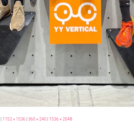
|
1152 × 1536
|
360 × 240
|
1536 × 2048