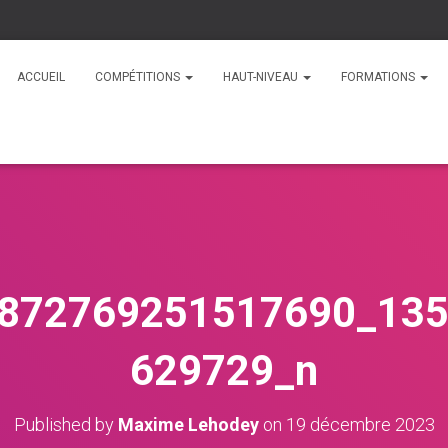
ACCUEIL
COMPÉTITIONS
HAUT-NIVEAU
FORMATIONS
872769251517690_13
629729_n
Published by
Maxime Lehodey
on
19 décembre 2023