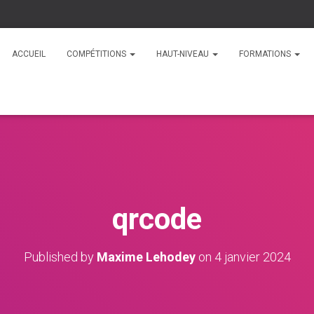
ACCUEIL
COMPÉTITIONS
HAUT-NIVEAU
FORMATIONS
qrcode
Published by
Maxime Lehodey
on
4 janvier 2024