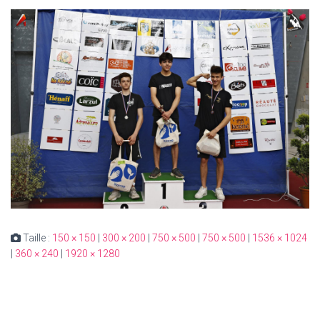
Taille :
150 × 150
|
300 × 200
|
750 × 500
|
750 × 500
|
1536 × 1024
|
360 × 240
|
1920 × 1280